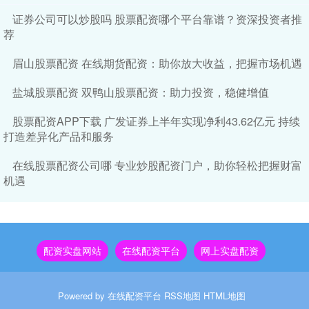
证券公司可以炒股吗 股票配资哪个平台靠谱？资深投资者推
荐
眉山股票配资 在线期货配资：助你放大收益，把握市场机遇
盐城股票配资 双鸭山股票配资：助力投资，稳健增值
股票配资APP下载 广发证券上半年实现净利43.62亿元 持续
打造差异化产品和服务
在线股票配资公司哪 专业炒股配资门户，助你轻松把握财富
机遇
配资实盘网站
在线配资平台
网上实盘配资
Powered by
在线配资平台
RSS地图
HTML地图