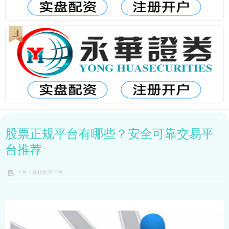
股票正规平台有哪些？安全可靠交易平
台推荐
平台：在线配资平台