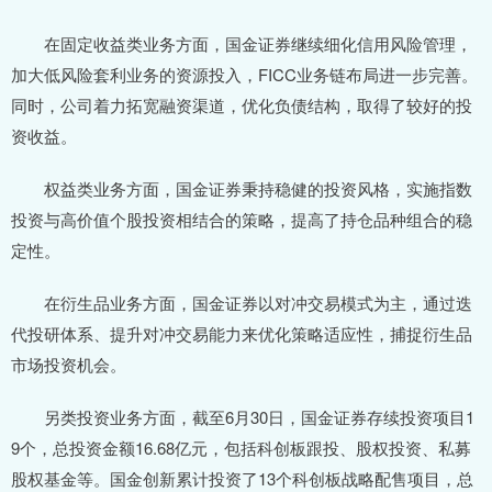
在固定收益类业务方面，国金证券继续细化信用风险管理，
加大低风险套利业务的资源投入，FICC业务链布局进一步完善。
同时，公司着力拓宽融资渠道，优化负债结构，取得了较好的投
资收益。
权益类业务方面，国金证券秉持稳健的投资风格，实施指数
投资与高价值个股投资相结合的策略，提高了持仓品种组合的稳
定性。
在衍生品业务方面，国金证券以对冲交易模式为主，通过迭
代投研体系、提升对冲交易能力来优化策略适应性，捕捉衍生品
市场投资机会。
另类投资业务方面，截至6月30日，国金证券存续投资项目1
9个，总投资金额16.68亿元，包括科创板跟投、股权投资、私募
股权基金等。国金创新累计投资了13个科创板战略配售项目，总