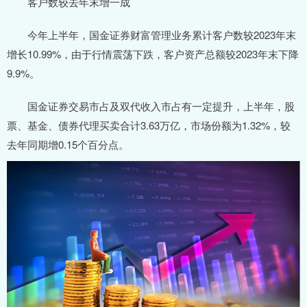
客户数较去年末增一成
今年上半年，国金证券财富管理业务累计客户数较2023年末
增长10.99%，由于行情震荡下跌，客户资产总额较2023年末下降
9.9%。
国金证券交易市占及双代收入市占有一定提升，上半年，股
票、基金、债券代理买卖合计3.63万亿，市场份额为1.32%，较
去年同期增0.15个百分点。