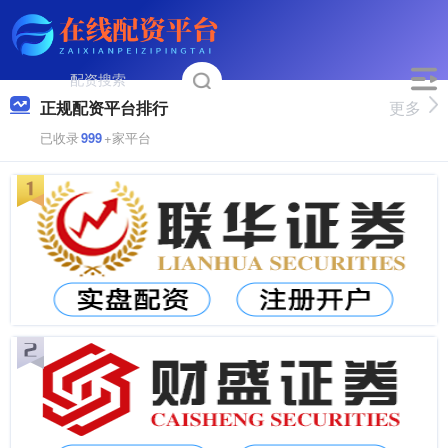
正规配资平台排行
更多
已收录
999
+家平台