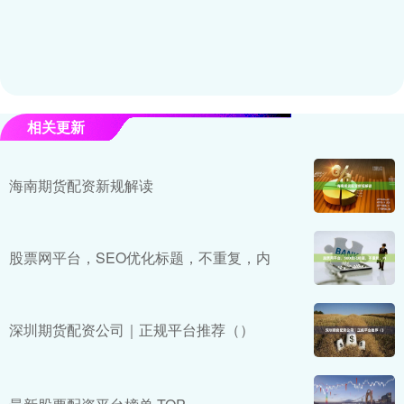
相关更新
海南期货配资新规解读
股票网平台，SEO优化标题，不重复，内
深圳期货配资公司｜正规平台推荐（）