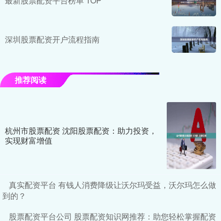
最新股票配资平台榜单 TOP
深圳股票配资开户流程指南
推荐阅读
杭州市股票配资 沈阳股票配资：助力投资，
实现财富增值
真实配资平台 有钱人消费降级让沃尔玛受益，沃尔玛怎么做
到的？
股票配资平台公司 股票配资知识网推荐：助您轻松掌握配资