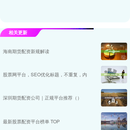
相关更新
海南期货配资新规解读
股票网平台，SEO优化标题，不重复，内
深圳期货配资公司｜正规平台推荐（）
最新股票配资平台榜单 TOP