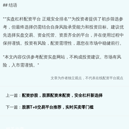
## 结语
**实盘杠杆配资平台 正规安全排名**为投资者提供了初步筛选参
考，但最终选择仍需结合自身风险承受能力和投资目标。建议优
先选择实盘交易、资金托管、资质齐全的平台，并在使用过程中
保持谨慎。投资有风险，配资需理性，愿您在市场中稳健前行。
*本文内容仅供参考配资实盘网站，不构成投资建议。市场有风
险，入市需谨慎。*
文章为作者独立观点，不代表在线配资平台观点
上一篇：
配资炒股，股票配资来配资，安全杠杆新选择
下一篇：
股票T+0交易平台推荐，实时买卖零门槛
相关文章